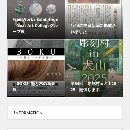
Free Works Exhibithon
Next Art Collegeグル
1/14の中日新聞に掲載さ
ープ展
れました
BOKU -墨と木の新春
第54回 彫刻村in犬山20
展-
25 開催します
INFORMATION