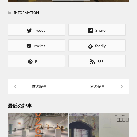
INFORMATION
Tweet
Share
Pocket
feedly
Pin it
RSS
最近の記事