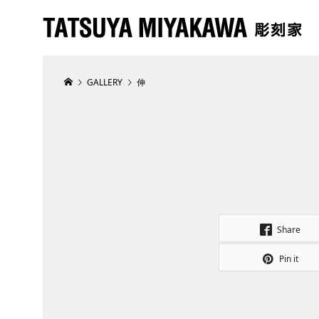
GALLERY
伸
Share
Pin it